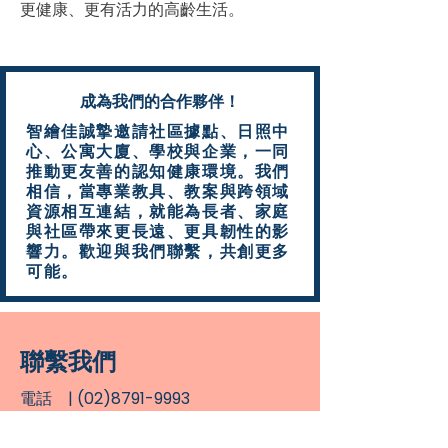
更健康、更有活力的高齡生活。
​成為我們的合作夥伴！
智繪佳誠摯邀請社區據點、日照中
心、公寓大廈、學校與企業，一同
推動更友善的認知健康環境。我們
相信，當專業教具、教案與跨領域
資源相互連結，就能為長者、家庭
與社區帶來更長遠、更具韌性的影
響力。歡迎與我們聯繫，共創更多
可能。
聯繫我們
|
(02)8791-9993
電話
統編
|
96837870
​
LINE | ＠129vwdez