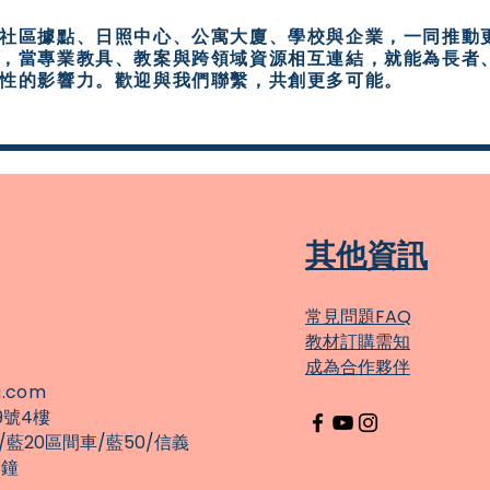
社區據點、日照中心、公寓大廈、學校與企業，一同推動
，當專業教具、教案與跨領域資源相互連結，就能為長者
性的影響力。歡迎與我們聯繫，共創更多可能。
​其他資訊
常見問題FAQ
教材訂購需知
成為合作夥伴
u.com
9號4樓
藍20區間車/藍50/
信義
分鐘