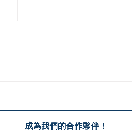
帶領活動的五大技巧｜樂齡講
《骨
師帶課的實務重點
對數
​成為我們的合作夥伴！