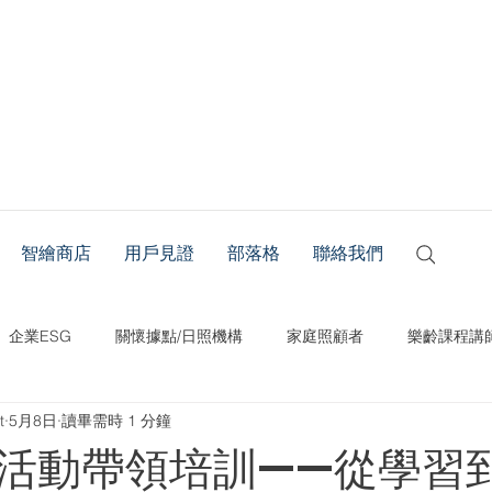
智繪商店
用戶見證
部落格
聯絡我們
企業ESG
關懷據點/日照機構
家庭照顧者
樂齡課程講
t
5月8日
讀畢需時 1 分鐘
活動帶領培訓——從學習