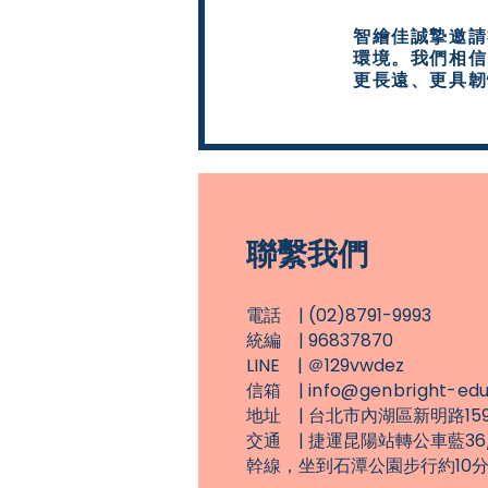
智繪佳誠摯邀請
環境。我們相信
更長遠、更具韌
聯繫我們
| (02)8791-9993
電話
統編
| 96837870
​
LINE | ＠129vwdez
信箱 |
info@genbright-ed
地址 | 台北市內湖區新明路15
交通 | 捷運昆陽站轉公車藍36/
幹線，坐到石潭公園步行約10